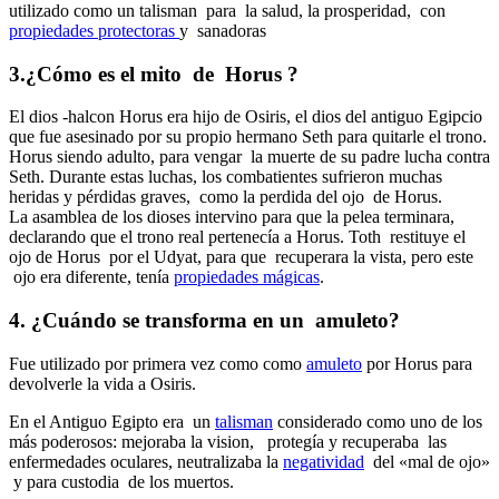
utilizado como un talisman para la salud, la prosperidad, con
propiedades protectoras
y sanadoras
3.¿Cómo es el mito de Horus ?
El dios -halcon Horus era hijo de Osiris, el dios del antiguo Egipcio
que fue asesinado por su propio hermano Seth para quitarle el trono.
Horus siendo adulto, para vengar la muerte de su padre lucha contra
Seth. Durante estas luchas, los combatientes sufrieron muchas
heridas y pérdidas graves, como la perdida del ojo de Horus.
La asamblea de los dioses intervino para que la pelea terminara,
declarando que el trono real pertenecía a Horus. Toth restituye el
ojo de Horus por el Udyat, para que recuperara la vista, pero este
ojo era diferente, tenía
propiedades mágicas
.
4. ¿Cuándo se transforma en un amuleto?
Fue utilizado por primera vez como como
amuleto
por Horus para
devolverle la vida a Osiris.
En el Antiguo Egipto era un
talisman
considerado como uno de los
más poderosos: mejoraba la vision, protegía y recuperaba las
enfermedades oculares, neutralizaba la
negatividad
del «mal de ojo»
y para custodia de los muertos.