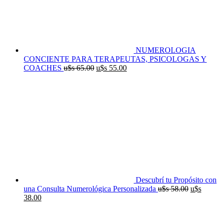
NUMEROLOGIA
CONCIENTE PARA TERAPEUTAS, PSICOLOGAS Y
El
El
COACHES
u$s
65.00
u$s
55.00
precio
precio
original
actual
era:
es:
u$s
u$s
65.00.
55.00.
Descubrí tu Propósito con
El
una Consulta Numerológica Personalizada
u$s
58.00
u$s
El
precio
38.00
precio
original
actual
era: