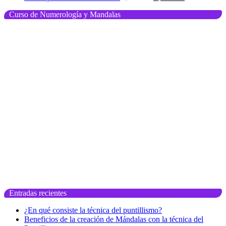
precio
precio
Curso de Numerología y Mandalas
original
actual
era:
es:
u$s
u$s
60.00.
50.00.
Entradas recientes
¿En qué consiste la técnica del puntillismo?
Beneficios de la creación de Mándalas con la técnica del