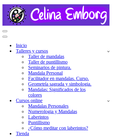
Menú
de
Menú
navegación
de
Inicio
navegación
Talleres y cursos
Taller de mandalas
Taller de puntillismo
Seminarios de pintura.
Mandala Personal
Facilitador en mandalas. Curso.
Geometría sagrada y simbologia.
Mandalas: Significados de los
colores
Cursos online
Mandalas Personales
Numerologia y Mandalas
Laberintos
Puntillismo
¿Cómo meditar con laberintos?
Tienda