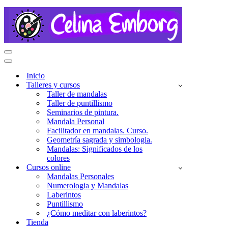
Menú
de
Menú
navegación
de
Inicio
navegación
Talleres y cursos
Taller de mandalas
Taller de puntillismo
Seminarios de pintura.
Mandala Personal
Facilitador en mandalas. Curso.
Geometría sagrada y simbologia.
Mandalas: Significados de los
colores
Cursos online
Mandalas Personales
Numerologia y Mandalas
Laberintos
Puntillismo
¿Cómo meditar con laberintos?
Tienda