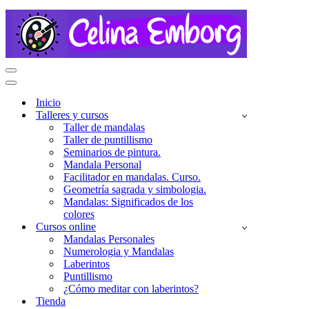
Menú
de
Menú
navegación
de
Inicio
navegación
Talleres y cursos
Taller de mandalas
Taller de puntillismo
Seminarios de pintura.
Mandala Personal
Facilitador en mandalas. Curso.
Geometría sagrada y simbologia.
Mandalas: Significados de los
colores
Cursos online
Mandalas Personales
Numerologia y Mandalas
Laberintos
Puntillismo
¿Cómo meditar con laberintos?
Tienda