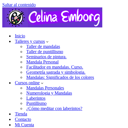
Saltar al contenido
Inicio
Talleres y cursos
Taller de mandalas
Taller de puntillismo
Seminarios de pintura.
Mandala Personal
Facilitador en mandalas. Curso.
Geometría sagrada y simbologia.
Mandalas: Significados de los colores
Cursos online
Mandalas Personales
Numerologia y Mandalas
Laberintos
Puntillismo
¿Cómo meditar con laberintos?
Tienda
Contacto
Mi Cuenta