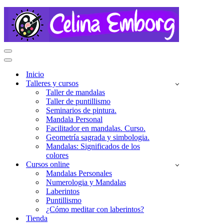
Menú
de
Menú
navegación
de
Inicio
navegación
Talleres y cursos
Taller de mandalas
Taller de puntillismo
Seminarios de pintura.
Mandala Personal
Facilitador en mandalas. Curso.
Geometría sagrada y simbologia.
Mandalas: Significados de los
colores
Cursos online
Mandalas Personales
Numerologia y Mandalas
Laberintos
Puntillismo
¿Cómo meditar con laberintos?
Tienda