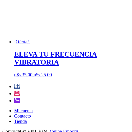
28.00.
21.00.
¡Oferta!
ELEVA TU FRECUENCIA
VIBRATORIA
El
El
u$s
35.00
u$s
25.00
precio
precio
original
actual
era:
es:
u$s
u$s
35.00.
25.00.
Mi cuenta
Contacto
Tienda
Copyright © 2001-2024.
Celina Emborg
.