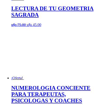
LECTURA DE TU GEOMETRIA
SAGRADA
El
El
u$s
75.00
u$s
45.00
precio
precio
original
actual
era:
es:
u$s
u$s
75.00.
45.00.
¡Oferta!
NUMEROLOGIA CONCIENTE
PARA TERAPEUTAS,
PSICOLOGAS Y COACHES