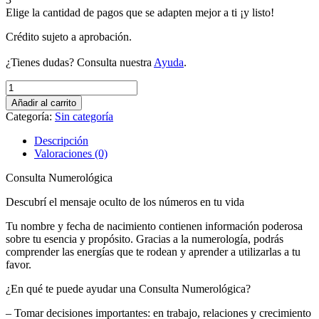
Elige la cantidad de pagos que se adapten mejor a ti ¡y listo!
Crédito sujeto a aprobación.
¿Tienes dudas? Consulta nuestra
Ayuda
.
Descubrí
tu
Añadir al carrito
Propósito
Categoría:
Sin categoría
con
una
Descripción
Consulta
Valoraciones (0)
Numerológica
Personalizada
Consulta Numerológica
cantidad
Descubrí el mensaje oculto de los números en tu vida
Tu nombre y fecha de nacimiento contienen información poderosa
sobre tu esencia y propósito. Gracias a la numerología, podrás
comprender las energías que te rodean y aprender a utilizarlas a tu
favor.
¿En qué te puede ayudar una Consulta Numerológica?
– Tomar decisiones importantes: en trabajo, relaciones y crecimiento