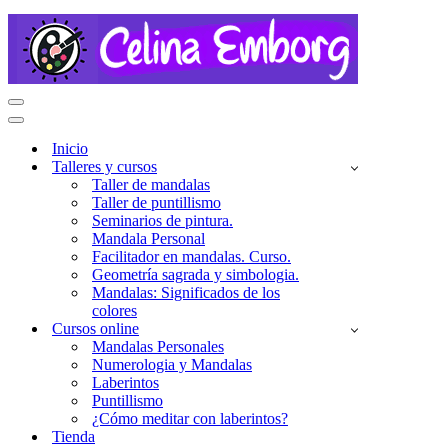
Menú
de
Menú
navegación
de
Inicio
navegación
Talleres y cursos
Taller de mandalas
Taller de puntillismo
Seminarios de pintura.
Mandala Personal
Facilitador en mandalas. Curso.
Geometría sagrada y simbologia.
Mandalas: Significados de los
colores
Cursos online
Mandalas Personales
Numerologia y Mandalas
Laberintos
Puntillismo
¿Cómo meditar con laberintos?
Tienda