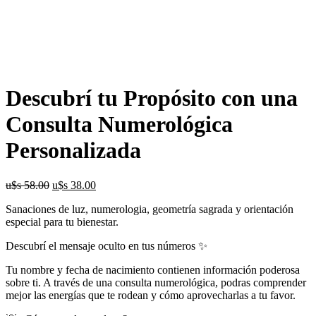
Descubrí tu Propósito con una
Consulta Numerológica
Personalizada
El
El
u$s
58.00
u$s
38.00
precio
precio
Sanaciones de luz, numerologia, geometría sagrada y orientación
original
actual
especial para tu bienestar.
era:
es:
u$s
u$s
Descubrí el mensaje oculto en tus números ✨
58.00.
38.00.
Tu nombre y fecha de nacimiento contienen información poderosa
sobre ti. A través de una consulta numerológica, podras comprender
mejor las energías que te rodean y cómo aprovecharlas a tu favor.