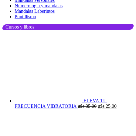
Mandalas Personales
Numerologia y mandalas
Mandalas Laberintos
Puntillismo
Cursos y libros
ELEVA TU
El
El
FRECUENCIA VIBRATORIA
u$s
35.00
u$s
25.00
precio
precio
original
actual
era:
es:
u$s
u$s
35.00.
25.00.