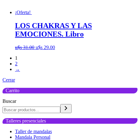
¡Oferta!
LOS CHAKRAS Y LAS
EMOCIONES. Libro
El
El
u$s
31.00
u$s
29.00
precio
precio
1
original
actual
2
era:
es:
→
u$s
u$s
31.00.
29.00.
Cerrar
Carrito
Buscar
Talleres presenciales
Taller de mandalas
Mandala Personal