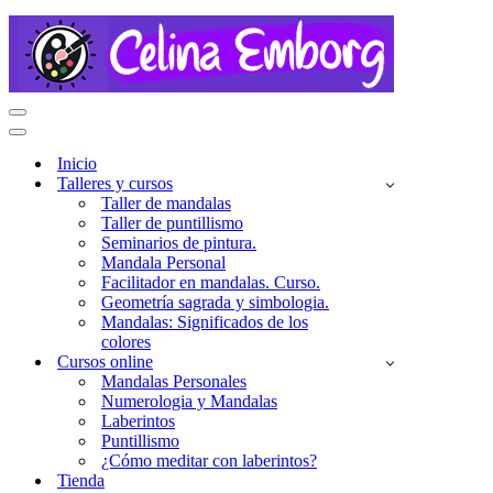
Menú
de
Menú
navegación
de
Inicio
navegación
Talleres y cursos
Taller de mandalas
Taller de puntillismo
Seminarios de pintura.
Mandala Personal
Facilitador en mandalas. Curso.
Geometría sagrada y simbologia.
Mandalas: Significados de los
colores
Cursos online
Mandalas Personales
Numerologia y Mandalas
Laberintos
Puntillismo
¿Cómo meditar con laberintos?
Tienda