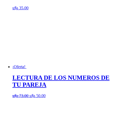
u$s
35.00
¡Oferta!
LECTURA DE LOS NUMEROS DE
TU PAREJA
El
El
u$s
73.00
u$s
50.00
precio
precio
original
actual
era:
es:
u$s
u$s