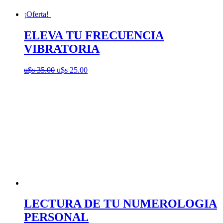
¡Oferta!
ELEVA TU FRECUENCIA
VIBRATORIA
El
El
u$s
35.00
u$s
25.00
precio
precio
original
actual
era:
es:
u$s
u$s
35.00.
25.00.
LECTURA DE TU NUMEROLOGIA
PERSONAL