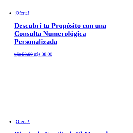
¡Oferta!
Descubrí tu Propósito con una
Consulta Numerológica
Personalizada
El
El
u$s
58.00
u$s
38.00
precio
precio
original
actual
era:
es:
u$s
u$s
58.00.
38.00.
¡Oferta!