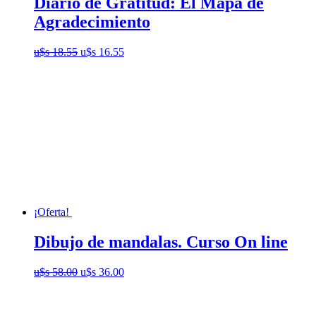
Diario de Gratitud: El Mapa de
Agradecimiento
El
El
u$s
18.55
u$s
16.55
precio
precio
original
actual
era:
es:
u$s
u$s
18.55.
16.55.
¡Oferta!
Dibujo de mandalas. Curso On line
El
El
u$s
58.00
u$s
36.00
precio
precio
original
actual
era:
es: