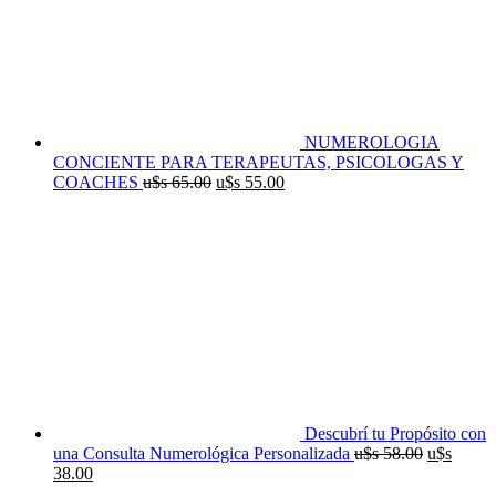
NUMEROLOGIA
CONCIENTE PARA TERAPEUTAS, PSICOLOGAS Y
El
El
COACHES
u$s
65.00
u$s
55.00
precio
precio
original
actual
era:
es:
u$s
u$s
65.00.
55.00.
Descubrí tu Propósito con
El
una Consulta Numerológica Personalizada
u$s
58.00
u$s
El
precio
38.00
precio
original