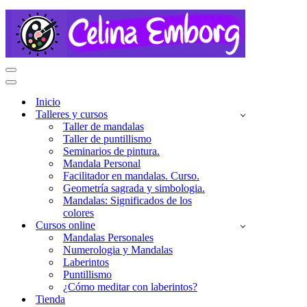
Menú
de
Menú
navegación
de
Inicio
navegación
Talleres y cursos
Taller de mandalas
Taller de puntillismo
Seminarios de pintura.
Mandala Personal
Facilitador en mandalas. Curso.
Geometría sagrada y simbologia.
Mandalas: Significados de los
colores
Cursos online
Mandalas Personales
Numerologia y Mandalas
Laberintos
Puntillismo
¿Cómo meditar con laberintos?
Tienda