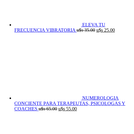
ELEVA TU
El
El
FRECUENCIA VIBRATORIA
u$s
35.00
u$s
25.00
precio
precio
original
actual
era:
es:
u$s
u$s
35.00.
25.00.
NUMEROLOGIA
CONCIENTE PARA TERAPEUTAS, PSICOLOGAS Y
El
El
COACHES
u$s
65.00
u$s
55.00
precio
precio
original
actual
era:
es:
u$s
u$s