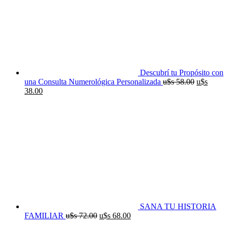
65.00.
55.00.
Descubrí tu Propósito con
El
una Consulta Numerológica Personalizada
u$s
58.00
u$s
El
precio
38.00
precio
original
actual
era:
es:
u$s
u$s
58.00.
38.00.
SANA TU HISTORIA
El
El
FAMILIAR
u$s
72.00
u$s
68.00
precio
precio