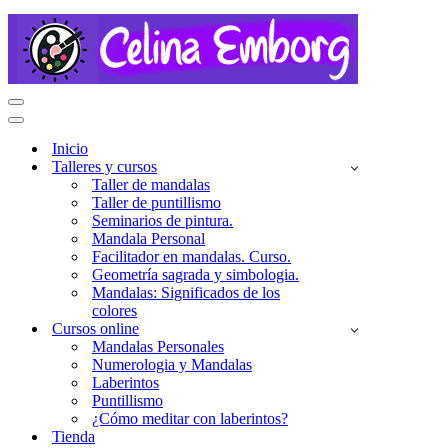
Menú
de
Menú
navegación
de
Inicio
navegación
Talleres y cursos
Taller de mandalas
Taller de puntillismo
Seminarios de pintura.
Mandala Personal
Facilitador en mandalas. Curso.
Geometría sagrada y simbologia.
Mandalas: Significados de los
colores
Cursos online
Mandalas Personales
Numerologia y Mandalas
Laberintos
Puntillismo
¿Cómo meditar con laberintos?
Tienda