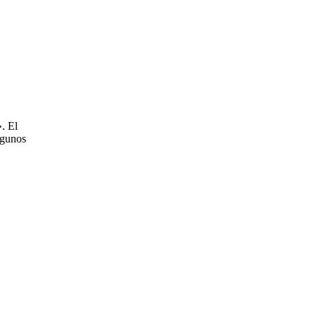
. El
lgunos