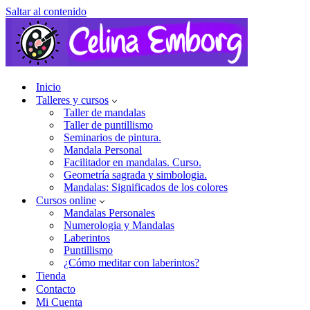
Saltar al contenido
Inicio
Talleres y cursos
Taller de mandalas
Taller de puntillismo
Seminarios de pintura.
Mandala Personal
Facilitador en mandalas. Curso.
Geometría sagrada y simbologia.
Mandalas: Significados de los colores
Cursos online
Mandalas Personales
Numerologia y Mandalas
Laberintos
Puntillismo
¿Cómo meditar con laberintos?
Tienda
Contacto
Mi Cuenta