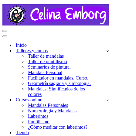
Menú
de
Menú
navegación
de
Inicio
navegación
Talleres y cursos
Taller de mandalas
Taller de puntillismo
Seminarios de pintura.
Mandala Personal
Facilitador en mandalas. Curso.
Geometría sagrada y simbologia.
Mandalas: Significados de los
colores
Cursos online
Mandalas Personales
Numerologia y Mandalas
Laberintos
Puntillismo
¿Cómo meditar con laberintos?
Tienda