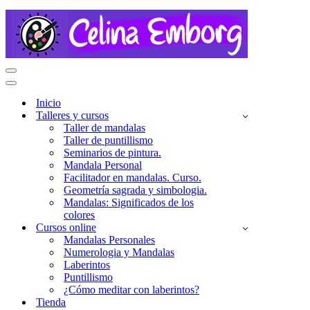
Menú
de
Menú
navegación
de
Inicio
navegación
Talleres y cursos
Taller de mandalas
Taller de puntillismo
Seminarios de pintura.
Mandala Personal
Facilitador en mandalas. Curso.
Geometría sagrada y simbologia.
Mandalas: Significados de los
colores
Cursos online
Mandalas Personales
Numerologia y Mandalas
Laberintos
Puntillismo
¿Cómo meditar con laberintos?
Tienda