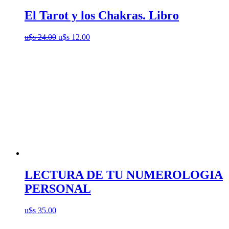
El Tarot y los Chakras. Libro
El
El
u$s
24.00
u$s
12.00
precio
precio
original
actual
era:
es:
u$s
u$s
24.00.
12.00.
LECTURA DE TU NUMEROLOGIA
PERSONAL
u$s
35.00