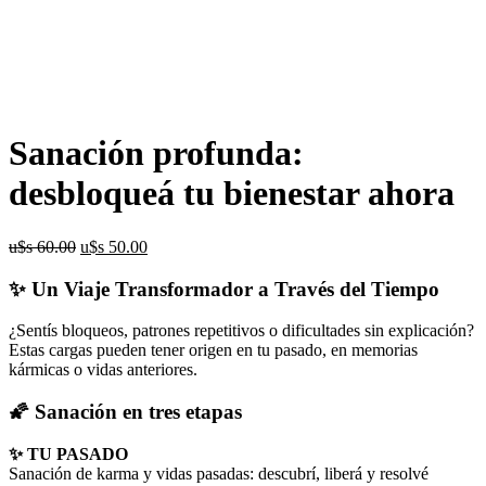
Sanación profunda:
desbloqueá tu bienestar ahora
El
El
u$s
60.00
u$s
50.00
precio
precio
original
actual
✨ Un Viaje Transformador a Través del Tiempo
era:
es:
u$s
u$s
¿Sentís bloqueos, patrones repetitivos o dificultades sin explicación?
60.00.
50.00.
Estas cargas pueden tener origen en tu pasado, en memorias
kármicas o vidas anteriores.
🌠 Sanación en tres etapas
✨ TU PASADO
Sanación de karma y vidas pasadas: descubrí, liberá y resolvé