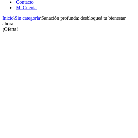
Contacto
Mi Cuenta
Inicio
\
Sin categoría
\
Sanación profunda: desbloqueá tu bienestar
ahora
¡Oferta!