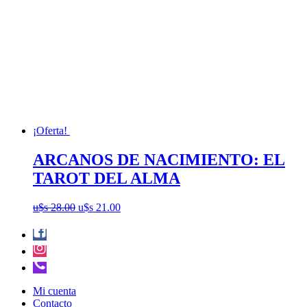
¡Oferta!
ARCANOS DE NACIMIENTO: EL
TAROT DEL ALMA
El
El
u$s
28.00
u$s
21.00
precio
precio
original
actual
era:
es:
u$s
u$s
28.00.
21.00.
Mi cuenta
Contacto