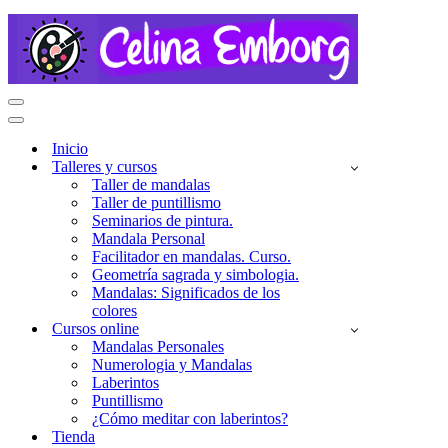
Menú
de
Menú
navegación
de
Inicio
navegación
Talleres y cursos
Taller de mandalas
Taller de puntillismo
Seminarios de pintura.
Mandala Personal
Facilitador en mandalas. Curso.
Geometría sagrada y simbologia.
Mandalas: Significados de los
colores
Cursos online
Mandalas Personales
Numerologia y Mandalas
Laberintos
Puntillismo
¿Cómo meditar con laberintos?
Tienda