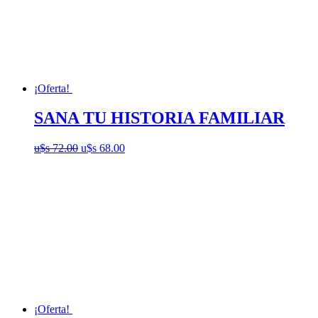
¡Oferta!
SANA TU HISTORIA FAMILIAR
El
El
u$s
72.00
u$s
68.00
precio
precio
original
actual
era:
es:
u$s
u$s
72.00.
68.00.
¡Oferta!