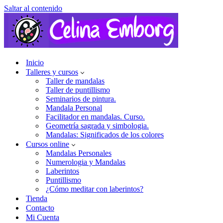
Saltar al contenido
Inicio
Talleres y cursos
Taller de mandalas
Taller de puntillismo
Seminarios de pintura.
Mandala Personal
Facilitador en mandalas. Curso.
Geometría sagrada y simbologia.
Mandalas: Significados de los colores
Cursos online
Mandalas Personales
Numerologia y Mandalas
Laberintos
Puntillismo
¿Cómo meditar con laberintos?
Tienda
Contacto
Mi Cuenta