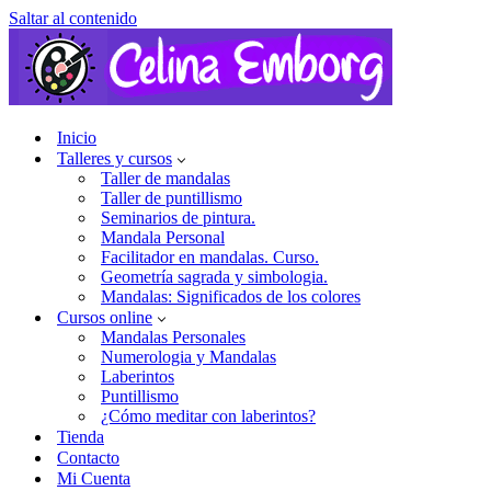
Saltar al contenido
Inicio
Talleres y cursos
Taller de mandalas
Taller de puntillismo
Seminarios de pintura.
Mandala Personal
Facilitador en mandalas. Curso.
Geometría sagrada y simbologia.
Mandalas: Significados de los colores
Cursos online
Mandalas Personales
Numerologia y Mandalas
Laberintos
Puntillismo
¿Cómo meditar con laberintos?
Tienda
Contacto
Mi Cuenta