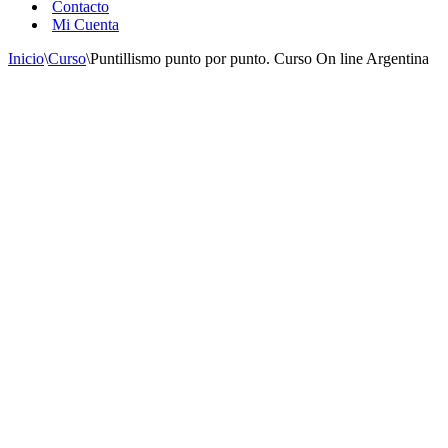
Contacto
Mi Cuenta
Inicio
\
Curso
\
Puntillismo punto por punto. Curso On line Argentina