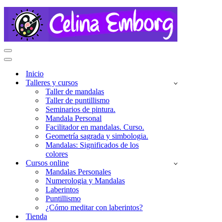
Menú
de
Menú
navegación
de
Inicio
navegación
Talleres y cursos
Taller de mandalas
Taller de puntillismo
Seminarios de pintura.
Mandala Personal
Facilitador en mandalas. Curso.
Geometría sagrada y simbologia.
Mandalas: Significados de los
colores
Cursos online
Mandalas Personales
Numerologia y Mandalas
Laberintos
Puntillismo
¿Cómo meditar con laberintos?
Tienda