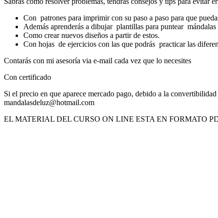
Sabrás cómo resolver problemas, tendrás consejos y tips para evitar er
Con patrones para imprimir con su paso a paso para que puedas
Además aprenderás a dibujar plantillas para puntear mándalas 
Como crear nuevos diseños a partir de estos.
Con hojas de ejercicios con las que podrás practicar las difere
Contarás con mi asesoría via e-mail cada vez que lo necesites
Con certificado
Si el precio en que aparece mercado pago, debido a la convertibilidad 
mandalasdeluz@hotmail.com
EL MATERIAL DEL CURSO ON LINE ESTA EN FORMATO PDF,