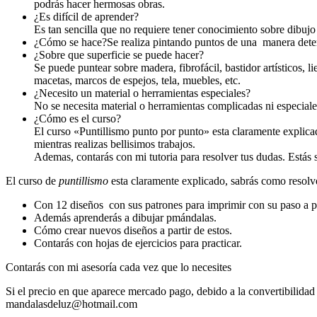
podrás hacer hermosas obras.
¿Es difícil de aprender?
Es tan sencilla que no requiere tener conocimiento sobre dibujo
¿Cómo se hace?Se realiza pintando puntos de una manera deter
¿Sobre que superficie se puede hacer?
Se puede puntear sobre madera, fibrofácil, bastidor artísticos, l
macetas, marcos de espejos, tela, muebles, etc.
¿Necesito un material o herramientas especiales?
No se necesita material o herramientas complicadas ni especiales
¿Cómo es el curso?
El curso «Puntillismo punto por punto» esta claramente explicad
mientras realizas bellisimos trabajos.
Ademas, contarás con mi tutoria para resolver tus dudas. Estás s
El curso de
puntillismo
esta claramente explicado, sabrás como resolver
Con 12 diseños con sus patrones para imprimir con su paso a pa
Además aprenderás a dibujar pmándalas.
Cómo crear nuevos diseños a partir de estos.
Contarás con hojas de ejercicios para practicar.
Contarás con mi asesoría cada vez que lo necesites
Si el precio en que aparece mercado pago, debido a la convertibilidad 
mandalasdeluz@hotmail.com