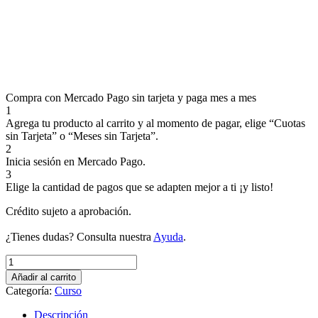
Compra con Mercado Pago sin tarjeta y paga mes a mes
1
Agrega tu producto al carrito y al momento de pagar, elige “Cuotas
sin Tarjeta” o “Meses sin Tarjeta”.
2
Inicia sesión en Mercado Pago.
3
Elige la cantidad de pagos que se adapten mejor a ti ¡y listo!
Crédito sujeto a aprobación.
¿Tienes dudas? Consulta nuestra
Ayuda
.
MANDALAS
PERSONALES,
Añadir al carrito
PRESENCIAL
Categoría:
Curso
Y
ON
Descripción