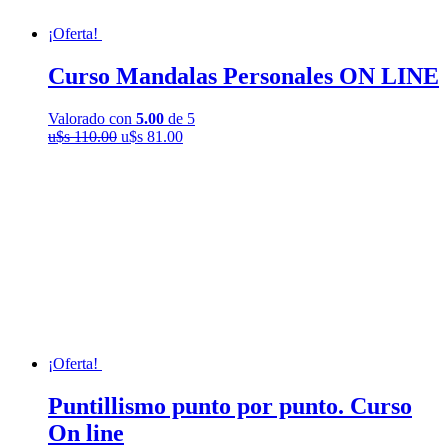
¡Oferta!
Curso Mandalas Personales ON LINE
Valorado con
5.00
de 5
El
El
u$s
110.00
u$s
81.00
precio
precio
original
actual
era:
es:
u$s
u$s
110.00.
81.00.
¡Oferta!
Puntillismo punto por punto. Curso
On line