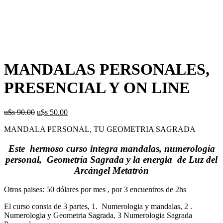
MANDALAS PERSONALES,
PRESENCIAL Y ON LINE
El
El
u$s
90.00
u$s
50.00
precio
precio
MANDALA PERSONAL, TU GEOMETRIA SAGRADA
original
actual
era:
es:
Este hermoso curso integra
mandalas, numerología
u$s
u$s
90.00.
50.00.
personal, Geometría Sagrada
y la energia de Luz del
Arcángel M
etatrón
Otros paises: 50 dólares por mes , por 3 encuentros de 2hs
El curso consta de 3 partes, 1. Numerologia y mandalas, 2 .
Numerologia y Geometria Sagrada, 3 Numerologia Sagrada