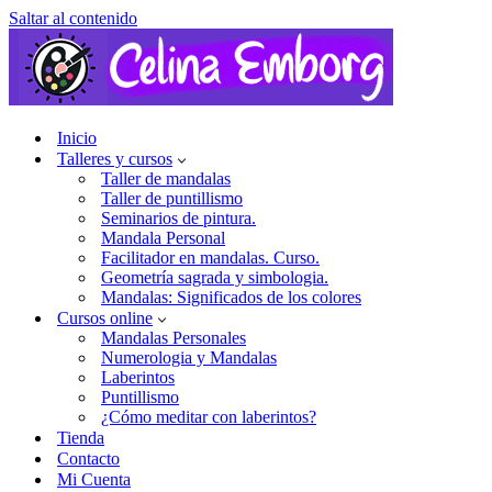
Saltar al contenido
Inicio
Talleres y cursos
Taller de mandalas
Taller de puntillismo
Seminarios de pintura.
Mandala Personal
Facilitador en mandalas. Curso.
Geometría sagrada y simbologia.
Mandalas: Significados de los colores
Cursos online
Mandalas Personales
Numerologia y Mandalas
Laberintos
Puntillismo
¿Cómo meditar con laberintos?
Tienda
Contacto
Mi Cuenta