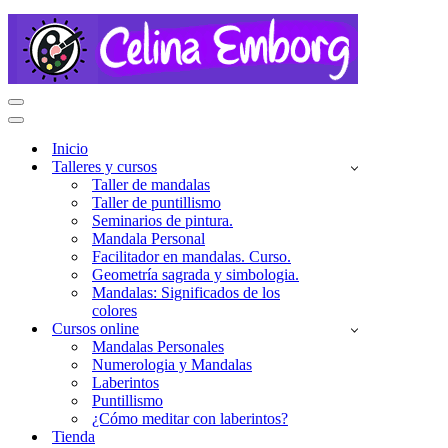
Menú
de
Menú
navegación
de
Inicio
navegación
Talleres y cursos
Taller de mandalas
Taller de puntillismo
Seminarios de pintura.
Mandala Personal
Facilitador en mandalas. Curso.
Geometría sagrada y simbologia.
Mandalas: Significados de los
colores
Cursos online
Mandalas Personales
Numerologia y Mandalas
Laberintos
Puntillismo
¿Cómo meditar con laberintos?
Tienda