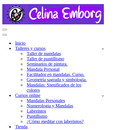
Menú
de
Menú
navegación
de
Inicio
navegación
Talleres y cursos
Taller de mandalas
Taller de puntillismo
Seminarios de pintura.
Mandala Personal
Facilitador en mandalas. Curso.
Geometría sagrada y simbologia.
Mandalas: Significados de los
colores
Cursos online
Mandalas Personales
Numerologia y Mandalas
Laberintos
Puntillismo
¿Cómo meditar con laberintos?
Tienda