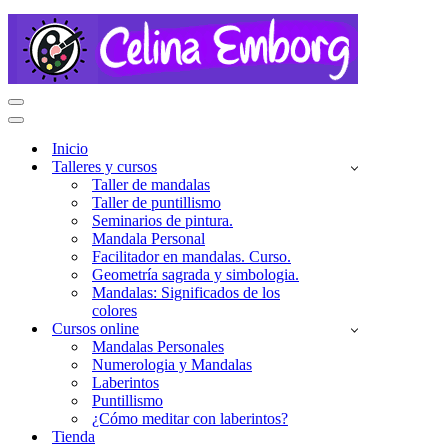
Menú
de
Menú
navegación
de
Inicio
navegación
Talleres y cursos
Taller de mandalas
Taller de puntillismo
Seminarios de pintura.
Mandala Personal
Facilitador en mandalas. Curso.
Geometría sagrada y simbologia.
Mandalas: Significados de los
colores
Cursos online
Mandalas Personales
Numerologia y Mandalas
Laberintos
Puntillismo
¿Cómo meditar con laberintos?
Tienda