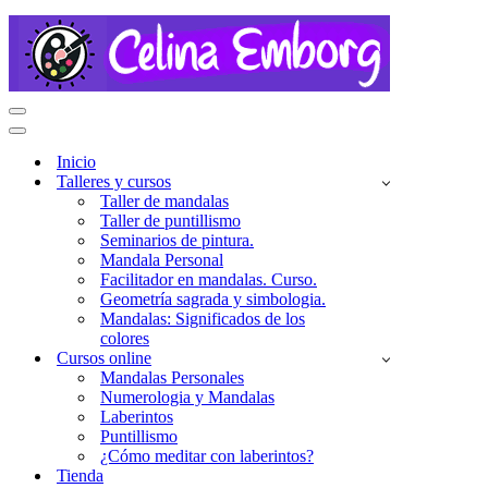
Menú
de
Menú
navegación
de
Inicio
navegación
Talleres y cursos
Taller de mandalas
Taller de puntillismo
Seminarios de pintura.
Mandala Personal
Facilitador en mandalas. Curso.
Geometría sagrada y simbologia.
Mandalas: Significados de los
colores
Cursos online
Mandalas Personales
Numerologia y Mandalas
Laberintos
Puntillismo
¿Cómo meditar con laberintos?
Tienda